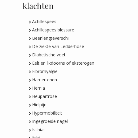
klachten
Achillespees
Achillespees blessure
Beenlengteverschil
De ziekte van Ledderhose
Diabetische voet
Eelt en likdoorns of eksterogen
Fibromyalgie
Hamertenen
Hernia
Heupartrose
Hielpijn
Hypermobiliteit
Ingegroeide nagel
Ischias
Jicht