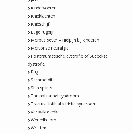
Kindervoeten
Knieklachten
Knieschijf
Lage rugpijn
Morbus sever – Hielpijn bij kinderen
Mortonse neuralgie
Posttraumatische dystrofie of Südeckse
dystrofie
Rug
Sesamoïditis
Shin splints
Tarsaal tunnel syndroom
Tractus iliotibialis frictie syndroom
Verzwikte enkel
Wervelkolom
Wratten