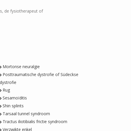
, de fysiotherapeut of
Mortonse neuralgie
Posttraumatische dystrofie of Südeckse
dystrofie
Rug
Sesamoïditis
Shin splints
Tarsaal tunnel syndroom
Tractus iliotibialis frictie syndroom
Verzwikte enkel