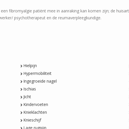
n fibromyalgie patiënt mee in aanraking kan komen zijn; de huisarts
werker/ psychotherapeut en de reumaverpleegkundige.
Hielpijn
Hypermobiliteit
Ingegroeide nagel
Ischias
Jicht
Kindervoeten
Knieklachten
Knieschijf
Lage rugpijn