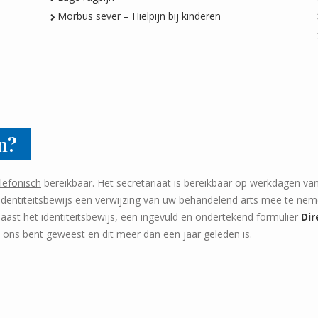
Morbus sever – Hielpijn bij kinderen
n?
elefonisch
bereikbaar. Het secretariaat is bereikbaar op werkdagen va
g identiteitsbewijs een verwijzing van uw behandelend arts mee te ne
 naast het identiteitsbewijs, een ingevuld en ondertekend formulier
Dir
j ons bent geweest en dit meer dan een jaar geleden is.