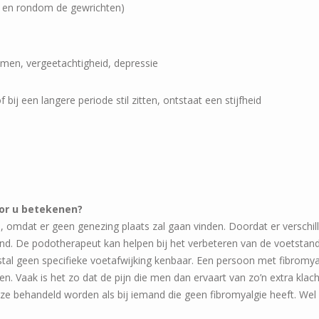
in en rondom de gewrichten)
emen, vergeetachtigheid, depressie
 bij een langere periode stil zitten, ontstaat een stijfheid
or u betekenen?
 omdat er geen genezing plaats zal gaan vinden. Doordat er verschi
llend. De podotherapeut kan helpen bij het verbeteren van de voetstan
stal geen specifieke voetafwijking kenbaar. Een persoon met fibromyal
n. Vaak is het zo dat de pijn die men dan ervaart van zo’n extra klac
wijze behandeld worden als bij iemand die geen fibromyalgie heeft. We