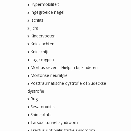
Hypermobiliteit
Ingegroeide nagel
Ischias
Jicht
Kindervoeten
Knieklachten
Knieschijf
Lage rugpijn
Morbus sever – Hielpijn bij kinderen
Mortonse neuralgie
Posttraumatische dystrofie of Südeckse
dystrofie
Rug
Sesamoïditis
Shin splints
Tarsaal tunnel syndroom
Tractus iliotibialis frictie syndroom