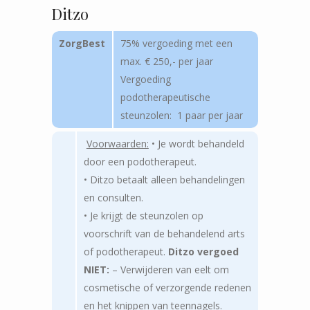
Ditzo
ZorgBest
75% vergoeding met een
max. € 250,- per jaar
Vergoeding
podotherapeutische
steunzolen: 1 paar per jaar
Voorwaarden:
• Je wordt behandeld
door een podotherapeut.
• Ditzo betaalt alleen behandelingen
en consulten.
• Je krijgt de steunzolen op
voorschrift van de behandelend arts
of podotherapeut.
Ditzo vergoed
NIET:
– Verwijderen van eelt om
cosmetische of verzorgende redenen
en het knippen van teennagels.