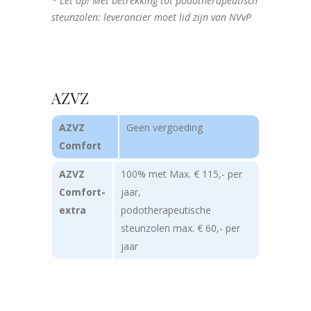
* Let op! Met betrekking tot podotherapeutisch
steunzolen: leverancier moet lid zijn van NVvP
AZVZ
AZVZ
Geen vergoeding
Comfort
AZVZ
100% met Max. € 115,- per
Comfort-
jaar,
extra
podotherapeutische
steunzolen max. € 60,- per
jaar