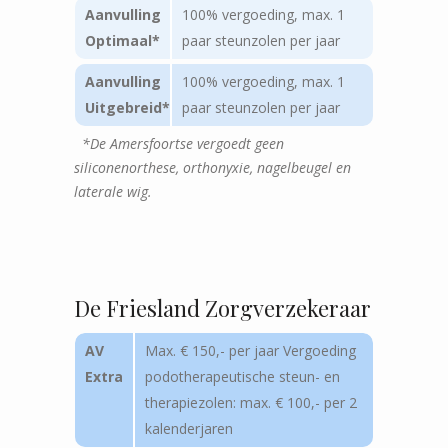
Aanvulling
100% vergoeding, max. 1
Optimaal*
paar steunzolen per jaar
Aanvulling
100% vergoeding, max. 1
Uitgebreid*
paar steunzolen per jaar
*De Amersfoortse vergoedt geen
siliconenorthese, orthonyxie, nagelbeugel en
laterale wig.
De Friesland Zorgverzekeraar
AV
Max. € 150,- per jaar Vergoeding
Extra
podotherapeutische steun- en
therapiezolen: max. € 100,- per 2
kalenderjaren