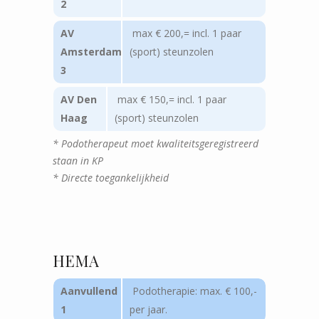
2
AV
max € 200,= incl. 1 paar
Amsterdam
(sport) steunzolen
3
AV Den
max € 150,= incl. 1 paar
Haag
(sport) steunzolen
* Podotherapeut moet kwaliteitsgeregistreerd
staan in KP
* Directe toegankelijkheid
HEMA
Aanvullend
Podotherapie: max. € 100,-
1
per jaar.